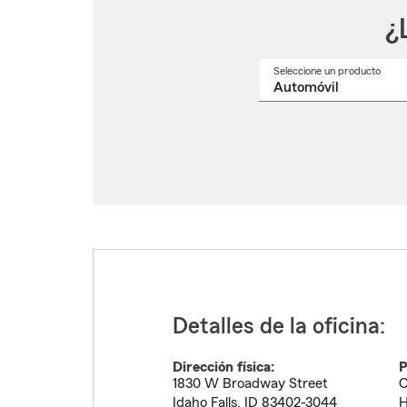
¿
Seleccione un producto
Selec
un
nomb
de
produ
del
menú
despl
Detalles de la oficina:
Dirección física:
P
1830 W Broadway Street
C
Idaho Falls
,
ID
83402-3044
H