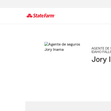
Comienzo
del
contenido
principal
AGENTE DE 
IDAHO FALL
Jory 