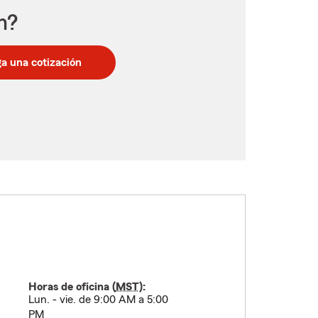
n?
a una cotización
Horas de oficina (
MST
):
Lun. - vie. de 9:00 AM a 5:00
PM