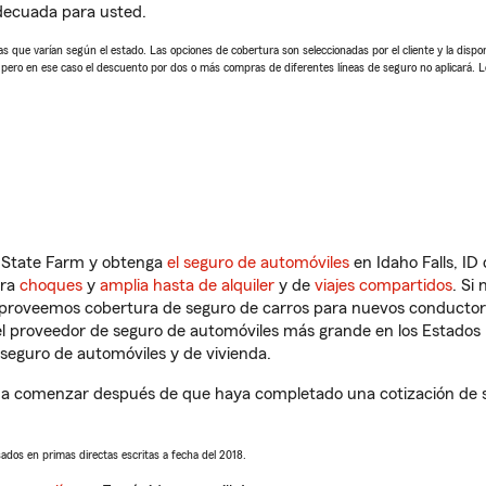
adecuada para usted.
 que varían según el estado. Las opciones de cobertura son seleccionadas por el cliente y la disponib
, pero en ese caso el descuento por dos o más compras de diferentes líneas de seguro no aplicará. 
n State Farm y obtenga
el seguro de automóviles
en Idaho Falls, ID
tra
choques
y
amplia hasta de alquiler
y de
viajes compartidos
. Si
s proveemos cobertura de seguro de carros para nuevos conductores
l proveedor de seguro de automóviles más grande en los Estados
seguro de automóviles y de vivienda.
á a comenzar después de que haya completado una cotización de se
sados en primas directas escritas a fecha del 2018.