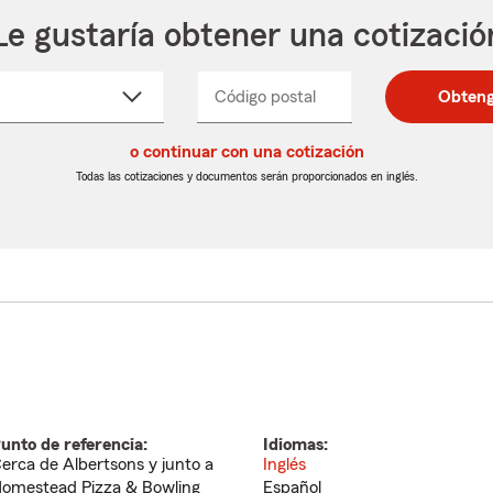
Le gustaría obtener una cotizació
cione
Código postal
Ingresa
Ingresa
Obteng
_____
un
un
re
código
código
cto
o continuar con una cotización
postal
postal
de
de
Todas las cotizaciones y documentos serán proporcionados en inglés.
egable
5
5
dígitos
dígitos
unto de referencia:
Idiomas:
erca de Albertsons y junto a
Inglés
omestead Pizza & Bowling
Español