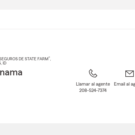
Pasar
al
contenido
principal
®
SEGUROS DE STATE FARM
,
S
, ID
Inama
Llamar al agente
Email al a
208-524-7374