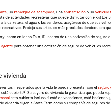
ante
, un
remolque de acampada
, una
embarcación
o un
vehículo 
ista de actividades recreativas que puede disfrutar con ellos! Los 
a la carretera, el agua o los senderos, asegúrese de que sus vehí
 recreativos. Proteja sus artículos más preciados dondequiera qu
y Inama en Idaho Falls, ID, acerca de una cotización de seguro de
n agente
para obtener una cotización de seguro de vehículos recre
e vivienda
eventos inesperados que la vida le pueda presentar con el
seguro 
1
 está cubierto?
Su seguro de vivienda le garantiza que puede rep
rsonal
está cubierta incluso si está de vacaciones, está haciendo g
de vivienda eligen a State Farm como su compañía de seguros de 